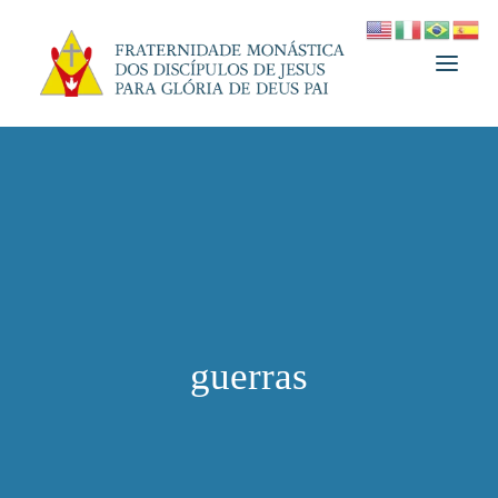
A FRATERNIDADE
FUNDADOR
MEDJUGORJE
ESPIRITUALIDADE
ATUALIDADES
guerras
INFORMATIVO
DOAÇÃO
LOJA