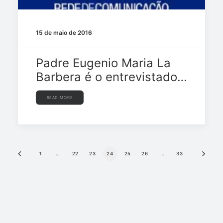
15 de maio de 2016
Padre Eugenio Maria La
Barbera é o entrevistado…
READ MORE
1
…
22
23
24
25
26
…
33