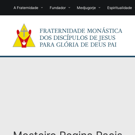
A Fraternidade
Fundador
Medjugorje
Espiritualidade